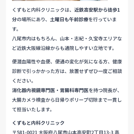
くずもと内科クリニックは、
近鉄高安駅から徒歩1
分
の場所にあり、
土曜日も午前診療
を行っていま
す。
八尾市内はもちろん、山本・志紀・久宝寺エリアな
ど近鉄大阪線沿線からも通院しやすい立地です。
便潜血陽性や血便、便通の変化が気になる方、健康
診断で引っかかった方は、放置せずぜひ一度ご相談
ください。
消化器内視鏡専門医・胃腸科専門医
を持つ院長が、
大腸カメラ検査から日帰りポリープ切除まで一貫し
て担当いたします。
くずもと内科クリニック
〒581-0021 大阪府八尾市山本高安町2丁目13-3 高