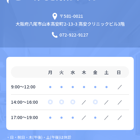
〒581-0021
大阪府八尾市山本高安町2-13-3
高安クリニックビル3階
072-922-9127
月
火
水
木
金
土
日
9:00〜12:00
●
●
●
●
●
●
／
14:00〜16:00
◎
◎
◎
／
◎
／
／
17:00〜19:00
●
●
●
／
●
／
／
・日・祝日・木(午後)・土(午後)は休診